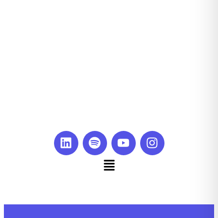
emprendelab@cue.edu.co
3158595979
Redes y Legal