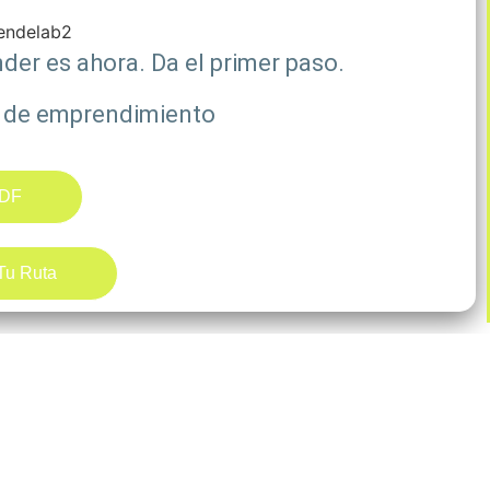
er es ahora. Da el primer paso.
a de emprendimiento
DF
 Tu Ruta
ción
Contacto
da