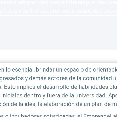
rios, emprendedores e intraemprendedores e
rcado y definir escenarios adecuados para co
 lo esencial, brindar un espacio de orientac
 egresados y demás actores de la comunidad un
. Esto implica el desarrollo de habilidades bla
iniciales dentro y fuera de la universidad. A
ión de la idea, la elaboración de un plan de n
 o incubadoras sofisticadas, el EmprendeLab