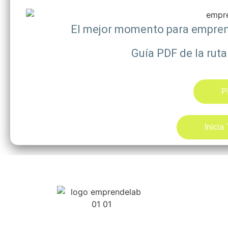
El mejor momento para emprend
Guía PDF de la rut
P
Inicia
Navega
Rápi
Formamos líderes que
emprenden, innovan y