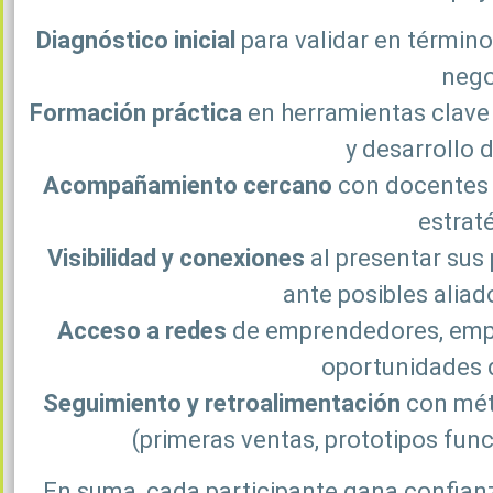
Diagnóstico inicial
para validar en términos
nego
Formación práctica
en herramientas clave
y desarrollo 
Acompañamiento cercano
con docentes 
estrat
Visibilidad y conexiones
al presentar sus 
ante posibles aliad
Acceso a redes
de emprendedores, empr
oportunidades 
Seguimiento y retroalimentación
con mét
(primeras ventas, prototipos func
En suma, cada participante gana confian