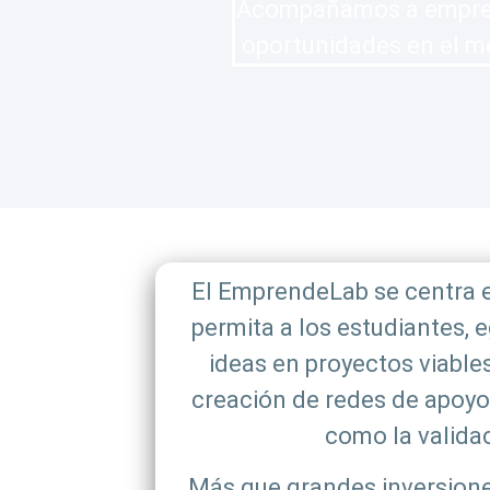
Acompañamos a empresa
oportunidades en el me
El EmprendeLab se centra en
permita a los estudiantes,
ideas en proyectos viables
creación de redes de apoyo 
como la validac
Más que grandes inversiones