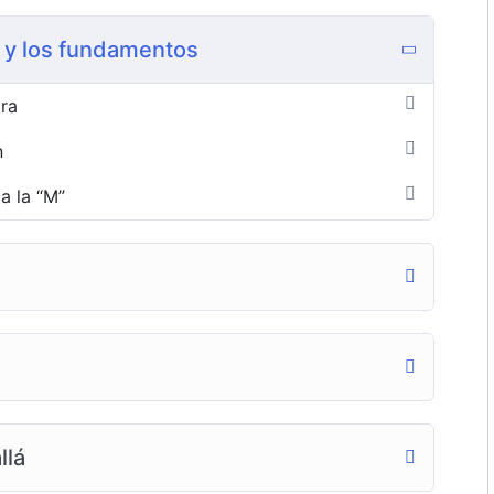
 y los fundamentos
ara
n
a la “M”
llá