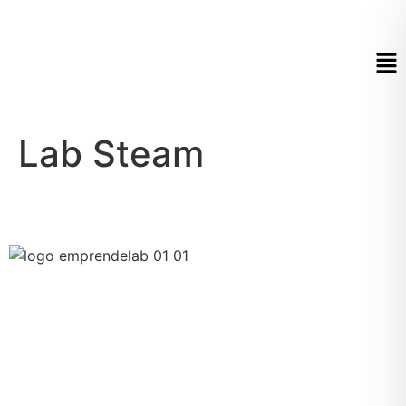
Lab Steam
Formamos líderes que emprenden, innovan y transforman el
mundo
Facultad de Ciencias Administrativas y Facultad de
Ingenierías y Ciencias Básicas – Universidad Alexander von
Humboldt